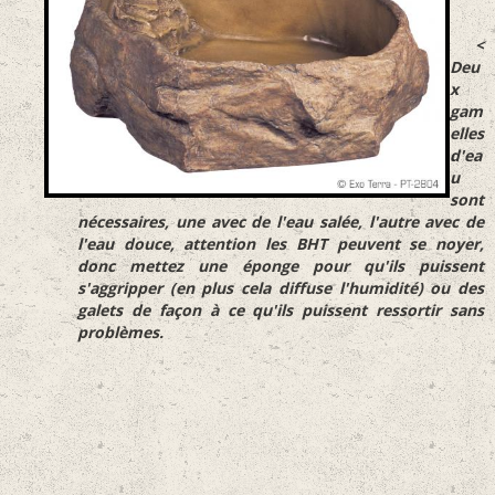
<
Deu
x
gam
elles
d'ea
u
sont
nécessaires, une avec de l'eau salée, l'autre avec de
l'eau douce, attention les BHT peuvent se noyer,
donc mettez une éponge pour qu'ils puissent
s'aggripper (en plus cela diffuse l'humidité) ou des
galets de façon à ce qu'ils puissent ressortir sans
problèmes.