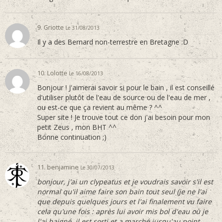
9. Griotte
Le 31/08/2013
Il y a des Bernard non-terrestre en Bretagne :D
10. Lolotte
Le 16/08/2013
Bonjour ! J'aimerai savoir si pour le bain , il est conseillé
d'utiliser plutôt de l'eau de source ou de l'eau de mer ,
ou est-ce que ça revient au même ? ^^
Super site ! Je trouve tout ce don j'ai besoin pour mon
petit Zeus , mon BHT ^^
Bonne continuation ;)
11. benjamine
Le 30/07/2013
bonjour, j'ai un clypeatus et je voudrais savoir s'il est
normal qu'il aime faire son bain tout seul (je ne l'ai
que depuis quelques jours et l'ai finalement vu faire
cela qu'une fois : après lui avoir mis bol d'eau où je
l'ai baigné, il est sorti et a marché jusqu'au point