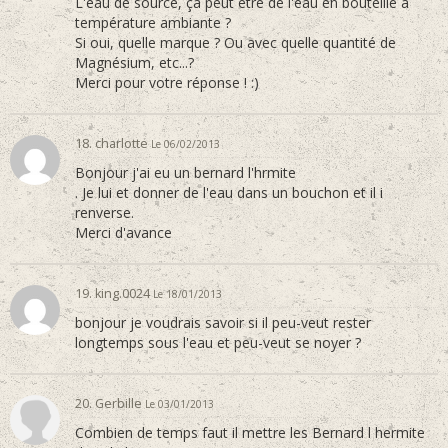
L'eau de source, ça peut être de l'eau en bouteille à
température ambiante ?
Si oui, quelle marque ? Ou avec quelle quantité de
Magnésium, etc...?
Merci pour votre réponse ! :)
18. charlotte
Le 06/02/2013
Bonjour j'ai eu un bernard l'hrmite
. Je lui et donner de l'eau dans un bouchon et il i
renverse.
Merci d'avance
19. king.0024
Le 18/01/2013
bonjour je voudrais savoir si il peu-veut rester
longtemps sous l'eau et peu-veut se noyer ?
20. Gerbille
Le 03/01/2013
Combien de temps faut il mettre les Bernard l hermite