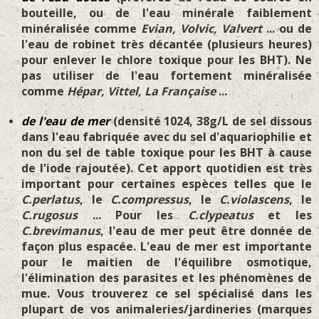
bouteille, ou de l'eau minérale faiblement
minéralisée comme
Evian, Volvic, Valvert
... ou de
l'eau de robinet très décantée (plusieurs heures)
pour enlever le chlore toxique pour les BHT). Ne
pas utiliser de l'eau fortement minéralisée
comme
Hépar, Vittel, La Française
...
de l'eau de mer
(densité 1024, 38g/L de sel dissous
dans l'eau fabriquée avec du sel d'aquariophilie et
non du sel de table toxique pour les BHT à cause
de l'iode rajoutée). Cet apport quotidien est très
important pour certaines espèces telles que le
C.perlatus
, le
C.compressus
, le
C.violascens
, le
C.rugosus
... Pour les
C.clypeatus
et les
C.brevimanus
, l'eau de mer peut être donnée de
façon plus espacée. L'eau de mer est importante
pour le maitien de l'équilibre osmotique,
l'élimination des parasites et les phénomènes de
mue. Vous trouverez ce sel spécialisé dans les
plupart de vos animaleries/jardineries (marques