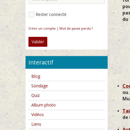
for
pou
pas
Rester connecté
du 
Créer un compte
|
Mot de passe perdu ?
Valider
Interactif
Les P
Blog
Coq
Sondage
ou 
Quiz
Mur
Album photo
Tai
Vidéos
de 
Liens
Aut