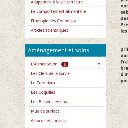
Adapations à la vie terrestre
nom
Le comportement alimentaire
sab
des
Ethologie des Coenobita
Pré
Articles scientifiques
le
L
pri
Aménagement et soins
ab
fra
L'Alimentation
5
bra
Les Clefs de la survie
d'i
pou
Le Terrarium
Les Coquilles
Les Besoins en eau
Mue de surface
Astuces et conseils
Les C