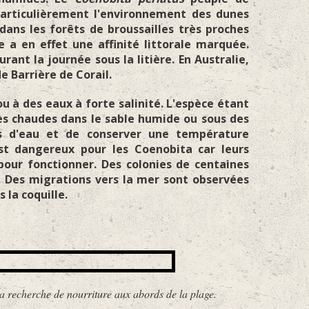
 particulièrement l'environnement des dunes
ans les forêts de broussailles très proches
ce a en effet une affinité littorale marquée.
rant la journée sous la litière. En Australie,
de Barrière de Corail.
ou à des eaux à forte salinité. L'espèce étant
ées chaudes dans le sable humide ou sous des
rtes d'eau et de conserver une température
 est dangereux pour les Coenobita car leurs
pour fonctionner. Des colonies de centaines
t. Des migrations vers la mer sont observées
 la coquille.
he de nourriture aux abords de la plage.