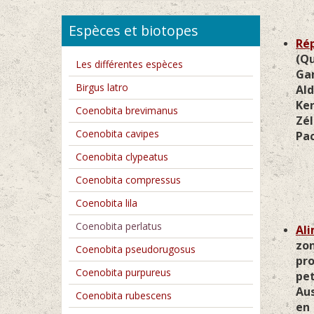
Espèces et biotopes
Rép
(Qu
Les différentes espèces
Ga
Birgus latro
Ald
Ken
Coenobita brevimanus
Zél
Coenobita cavipes
Pac
Coenobita clypeatus
Coenobita compressus
Coenobita lila
Coenobita perlatus
Ali
zo
Coenobita pseudorugosus
pro
Coenobita purpureus
pe
Aus
Coenobita rubescens
en 