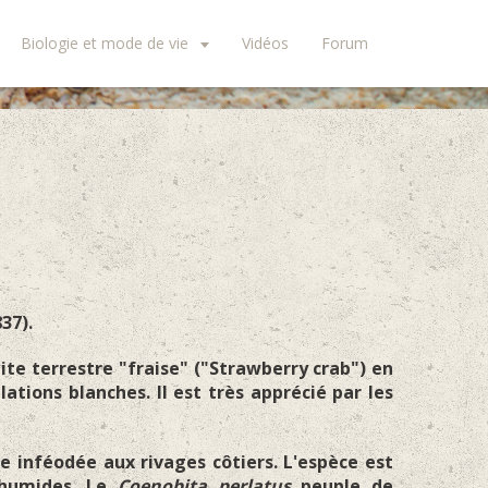
Biologie et mode de vie
Vidéos
Forum
37).
mite terrestre "fraise" ("Strawberry crab") en
tions blanches. Il est très apprécié par les
 inféodée aux rivages côtiers. L'espèce est
 humides. Le
Coenobita perlatus
peuple de