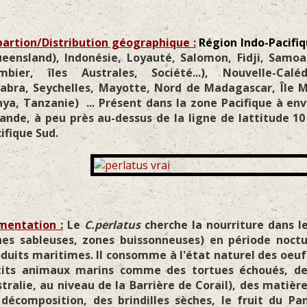
artion/Distribution géographique :
Région Indo-Pacifi
eensland), Indonésie, Loyauté, Salomon, Fidji, Samoa
mbier, îles Australes, Société...), Nouvelle-Cal
abra, Seychelles, Mayotte, Nord de Madagascar, Île Ma
ya, Tanzanie) ... Présent dans la zone Pacifique à env
ande, à peu près au-dessus de la ligne de lattitude 1
ifique Sud.
mentation :
Le
C.perlatus
cherche la nourriture dans le
nes sableuses, zones buissonneuses) en période noct
duits maritimes. Il consomme à l'état naturel des oeuf
tits animaux marins comme des tortues échoués, des
tralie, au niveau de la Barrière de Corail), des matièr
décomposition, des brindilles sèches, le fruit du Pa