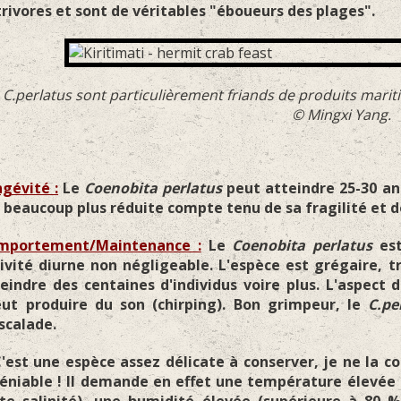
rivores et sont de véritables "éboueurs des plages".
 C.perlatus sont particulièrement friands de produits mariti
© Mingxi Yang.
gévité :
Le
Coenobita perlatus
peut atteindre 25-30 ans
 beaucoup plus réduite compte tenu de sa fragilité et d
mportement/Maintenance :
Le
Coenobita perlatus
est
ivité diurne non négligeable. L'espèce est grégaire, t
eindre des centaines d'individus voire plus. L'aspect
ut produire du son (chirping). Bon grimpeur, le
C.pe
scalade.
st une espèce assez délicate à conserver, je ne la c
éniable ! Il demande en effet une température élevée 