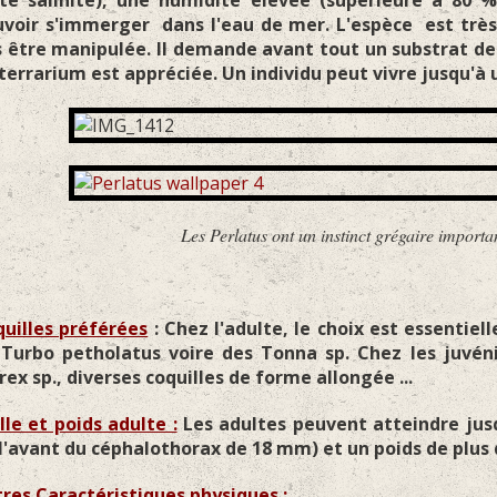
te salinité), une humidité élevée (supérieure à 80 %
voir s'immerger dans l'eau de mer. L'espèce est très
 être manipulée. Il demande avant tout un substrat de
terrarium est appréciée. Un individu peut vivre jusqu'à
erlatus ont un instinct grégaire important. Ils viven
uilles préférées
: Chez l'adulte, le choix est essenti
Turbo petholatus voire des Tonna sp. Chez les juvéni
ex sp., diverses coquilles de forme allongée ...
lle et poids adulte :
Les adultes peuvent atteindre ju
l'avant du céphalothorax de 18 mm) et un poids de plus 
res Caractéristiques physiques :