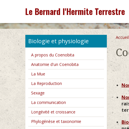
Le Bernard l'Hermite Terrestre
Accueil
Biologie et physiologie
Co
A propos du Coenobita
Anatomie d'un Coenobita
La Mue
La Reproduction
Nom
Sexage
Nom
La communication
rai
ter
Longévité et croissance
Phylogénèse et taxonomie
Bio
pr