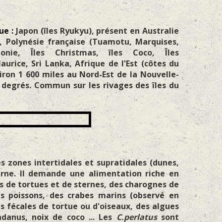
que
:
Japon (îles Ryukyu), présent en Australie
, Polynésie française (Tuamotu, Marquises,
édonie, Îles Christmas, îles Coco, Îles
urice, Sri Lanka, Afrique de l'Est (côtes du
iron 1 600 miles au Nord-Est de la Nouvelle-
0 degrés. Commun sur les rivages des îles du
s zones intertidales et supratidales (dunes,
urne. Il demande une alimentation riche en
s de tortues et de sternes, des charognes de
 poissons, des crabes marins (observé en
es fécales de tortue ou d'oiseaux, des algues
ndanus, noix de coco ... Les
C.perlatus
sont