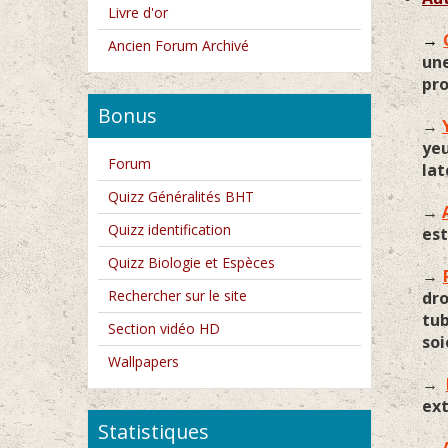
Livre d'or
→
Ancien Forum Archivé
un
pro
Bonus
→
yeu
Forum
lat
Quizz Généralités BHT
→
Quizz identification
est
Quizz Biologie et Espèces
→
Rechercher sur le site
dr
tub
Section vidéo HD
soi
Wallpapers
→
ext
Statistiques