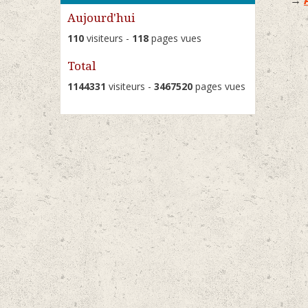
→
Aujourd'hui
110
visiteurs -
118
pages vues
Total
1144331
visiteurs -
3467520
pages vues