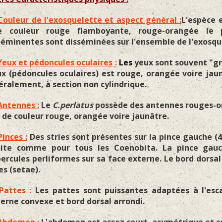
Couleur de l'exosquelette et aspect général :
L'espèce 
e couleur rouge flamboyante, rouge-orangée le p
éminentes sont disséminées sur l'ensemble de l'exosqu
Yeux et pédoncules oculaires :
Les
yeux sont souvent "gri
x (pédoncules oculaires) est rouge, orangée voire jau
éralement, à section non cylindrique.
Antennes :
Le
C.perlatus
possède des antennes rouges-o
 de couleur rouge, orangée voire jaunâtre.
Pinces :
Des stries sont présentes sur la pince gauche (4
oite comme pour tous les Coenobita. La pince gauch
ercules perliformes sur sa face externe. Le bord dorsa
es (setae).
Pattes :
Les pattes sont puissantes adaptées à l'esc
erne convexe et bord dorsal arrondi.