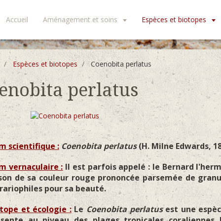
Accueil
Aménagement et soins
Espèces et biotopes
Espèces et biotopes
Coenobita perlatus
enobita perlatus
 scientifique :
Coenobita perlatus
(H. Milne Edwards, 18
 vernaculaire :
Il est parfois appelé : le Bernard l'her
son de sa couleur rouge prononcée parsemée de granula
rariophiles pour sa beauté.
tope et écologie :
Le
Coenobita perlatus
est une espèce
ésente au niveau des plages tropicales coraliennes