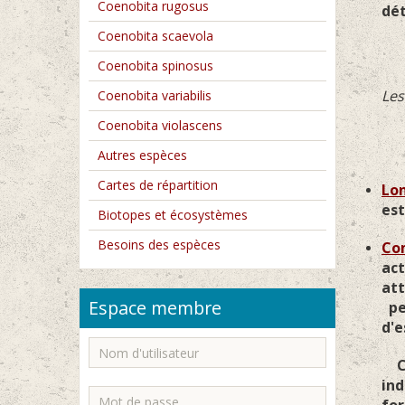
Coenobita rugosus
dét
Coenobita scaevola
Coenobita spinosus
Les
Coenobita variabilis
Coenobita violascens
Autres espèces
Cartes de répartition
Lon
est
Biotopes et écosystèmes
Besoins des espèces
Co
act
att
Espace membre
pe
d'e
C'e
ind