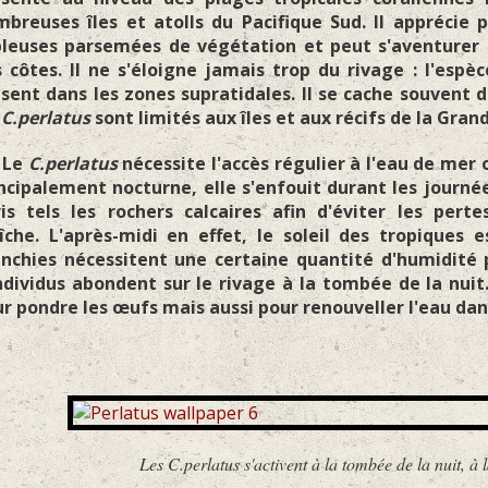
breuses îles et atolls du Pacifique Sud. Il apprécie
leuses parsemées de végétation et peut s'aventurer d
 côtes. Il ne s'éloigne jamais trop du rivage : l'espè
sent dans les zones supratidales. Il se cache souvent du
s
C.perlatus
sont limités aux îles et aux récifs de la Gran
e
C.perlatus
nécessite l'accès régulier à l'eau de mer 
ncipalement nocturne, elle s'enfouit durant les journ
ris tels les rochers calcaires afin d'éviter les pe
îche. L'après-midi en effet, le soleil des tropiques
nchies nécessitent une certaine quantité d'humidité 
ndividus abondent sur le rivage à la tombée de la nui
r pondre les œufs mais aussi pour renouveller l'eau dans
.perlatus s'activent à la tombée de la nuit, à la recherc