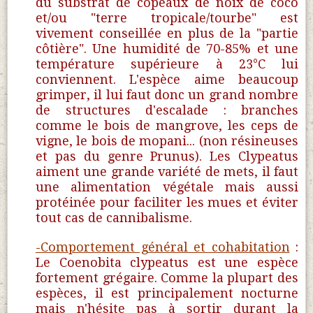
du substrat de copeaux de noix de coco
et/ou "terre tropicale/tourbe" est
vivement conseillée en plus de la "partie
côtière". Une humidité de 70-85% et une
température supérieure à 23°C lui
conviennent. L'espèce aime beaucoup
grimper, il lui faut donc un grand nombre
de structures d'escalade : branches
comme le bois de mangrove, les ceps de
vigne, le bois de mopani... (non résineuses
et pas du genre Prunus). Les Clypeatus
aiment une grande variété de mets, il faut
une alimentation végétale mais aussi
protéinée pour faciliter les mues et éviter
tout cas de cannibalisme.
-Comportement général et cohabitation
:
Le Coenobita clypeatus est une espèce
fortement grégaire. Comme la plupart des
espèces, il est principalement nocturne
mais n'hésite pas à sortir durant la